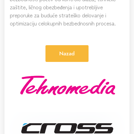
zaštite, ličnog obezbeđenja i upotrebljive
preporuke za buduće strateško delovanje i
optimizaciju celokupnih bezbednosnih procesa.
Nazad