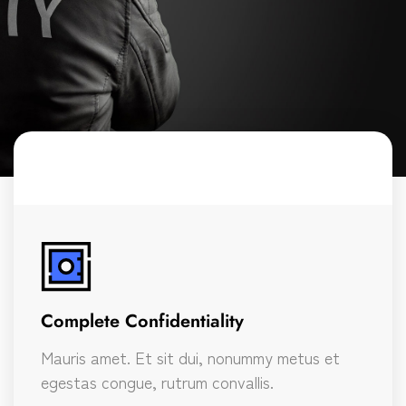
Complete Confidentiality
F
Mauris amet. Et sit dui, nonummy metus et
M
egestas congue, rutrum convallis.
e